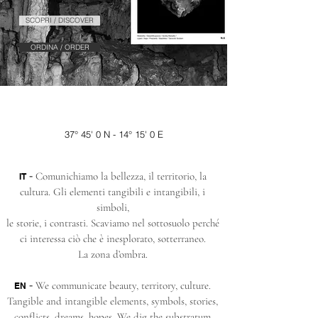
SCOPRI / DISCOVER
ORDINA / ORDER
37° 45' 0 N - 14° 15' 0 E
-
Comunichiamo la bellezza, il territorio, la
IT
cultura. Gli elementi tangibili e intangibili, i
simboli,
le storie, i contrasti. Scaviamo nel sottosuolo perché
ci interessa ciò che è inesplorato, sotterraneo.
La zona d’ombra.
-
We communicate beauty, territory, culture.
EN
Tangible and intangible elements, symbols, stories,
conflicts, dreams, hopes. We dig the substratum