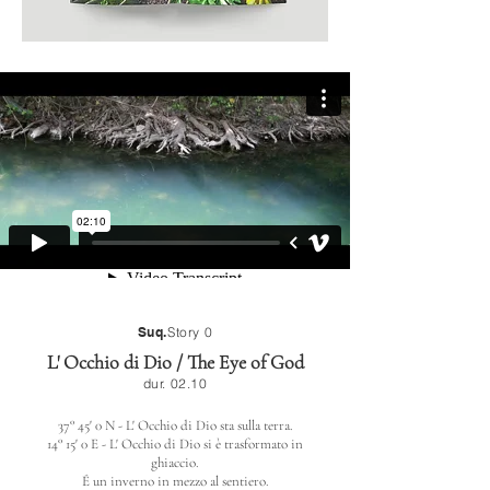
Suq.
Story 0
L' Occhio di Dio / The Eye of God
dur. 02.10
37° 45' 0 N - L' Occhio di Dio sta sulla terra.
14° 15' 0 E
- L' Occhio di Dio si è trasformato in
ghiaccio.
É un inverno in mezzo al sentiero.