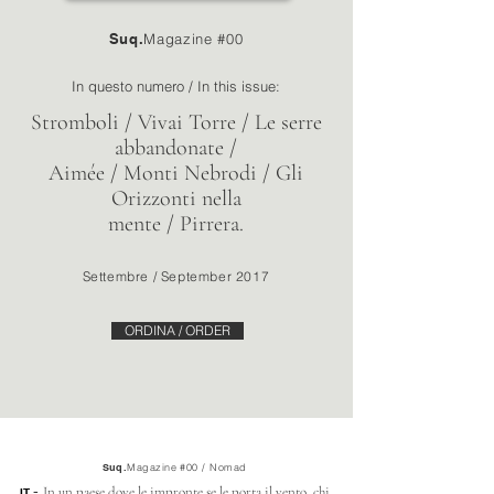
Suq.
Magazine #00
In questo numero / In this issue:
Stromboli / Vivai Torre / Le serre
abbandonate /
Aimée / Monti Nebrodi /
Gli
Orizzonti nella
mente / Pirrera.
Settembre / September 2017
ORDINA / ORDER
Suq.
Magazine #00 / Nomad
-
In un paese dove le impronte se le porta il vento, chi
IT