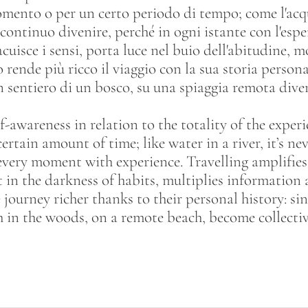
ento o per un certo periodo di tempo; come l'acq
n continuo divenire, perché in ogni istante con l'esp
cuisce i sensi, porta luce nel buio dell'abitudine, m
rende più ricco il viaggio con la sua storia personal
 sentiero di un bosco, su una spiaggia remota diven
f-awareness in relation to the totality of the exper
rtain amount of time; like water in a river, it’s nev
every moment with experience. Travelling amplifies 
ht in the darkness of habits, multiplies information
ourney richer thanks to their personal history: sin
th in the woods, on a remote beach, become collecti