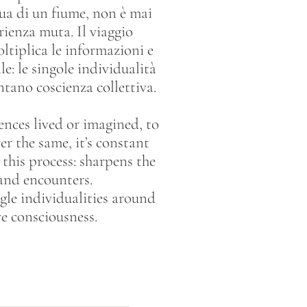
ua di un fiume, non è mai
erienza muta. Il viaggio
oltiplica le informazioni e
e: le singole individualità
tano coscienza collettiva.
iences lived or imagined, to
er the same, it’s constant
this process: sharpens the
 and encounters.
gle individualities around
ve consciousness.