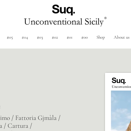
#05
#04
#03
#02
#01
#00
Shop
About us
:
imo / Fattoria Gjmàla /
a / Cartura /