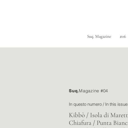
Suq. Magazine
#06
Magazine #04
Suq.
In questo numero / In this issue
Kibbò / Isola di Marett
Chiafura / Punta Bianc