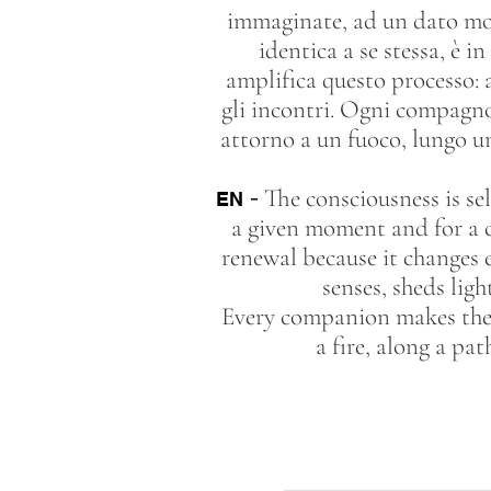
immaginate, ad un dato mom
identica a se stessa, è i
amplifica questo processo: a
gli incontri. Ogni compagno 
attorno a un fuoco, lungo un
-
The consciousness is sel
EN
a given moment and for a ce
renewal because it changes 
senses, sheds lig
Every companion makes the j
a fire, along a pa