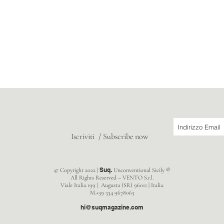
Iscriviti / Subscribe now
Suq.
© Copyright 2022 |
Unconventional Sicily ®
All Rights Reserved – VENTO S.r.l.
Viale Italia 199 | Augusta (SR) 96011 | Italia.
M.+39 334 9678065
hi@suqmagazine.com