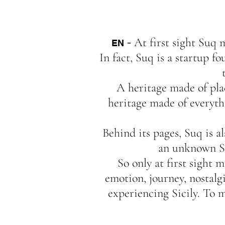
-
At first sight Suq m
EN
In fact, Suq is a startup f
A heritage made of plac
heritage made of everyth
Behind its pages, Suq is a
an unknown Sic
So only at first sight 
emotion, journey, nostalg
experiencing Sicily. To m