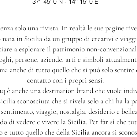
37° 45' 0 N - 14° 15' 0 E
enza solo una rivista. In realtà le sue pagine rive
 nata in Sicilia da un gruppo di creativi e viagg
ziare a esplorare il patrimonio non-convenzionale
ghi, persone, aziende, arti e simboli attualmente
 ma anche di tutto quello che si può solo sentire
contatto con i propri sensi.
uq è anche una destination brand che vuole indiv
icilia sconosciuta che si rivela solo a chi ha la p
 sentimento, viaggio, nostalgia, desiderio e belle
 di vedere e vivere la Sicilia. Per far sì che tu
o e tutto quello che della Sicilia ancora si scono