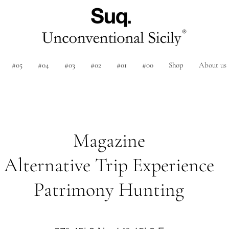
#05
#04
#03
#02
#01
#00
Shop
About us
Magazine
Alternative Trip Experience
Patrimony Hunting