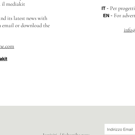
a il mediakit
-
Per progetti
IT
-
For advert
EN
nd its latest news with
an email or download the
info
ne.com
akit