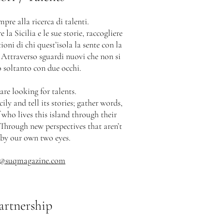
pre alla ricerca di talenti.
la Sicilia e le sue storie, raccogliere
ioni di chi quest’isola la sente con la
a. Attraverso sguardi nuovi che non si
 soltanto con due occhi.
re looking for talents.
ily and tell its stories; gather words,
 who lives this island through their
Through new perspectives that aren’t
 by our own two eyes.
s@suqmagazine.com
artnership