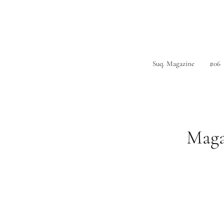
Suq. Magazine
#06
Maga