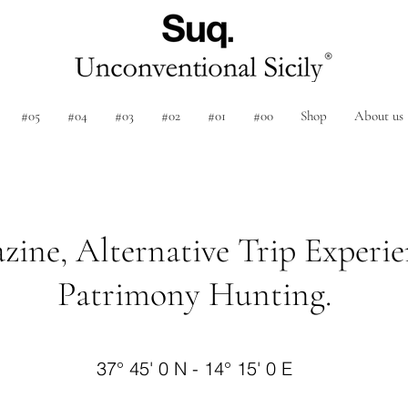
#05
#04
#03
#02
#01
#00
Shop
About us
zine, Alternative Trip Experie
Patrimony Hunting.
37° 45' 0 N - 14° 15' 0 E