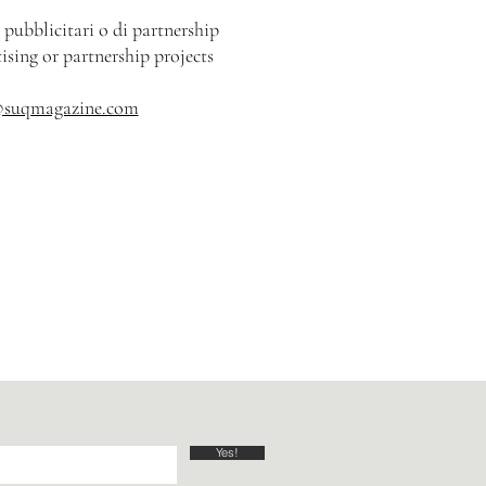
 pubblicitari o di partnership
ising or partnership projects
@suqmagazine.com
Yes!