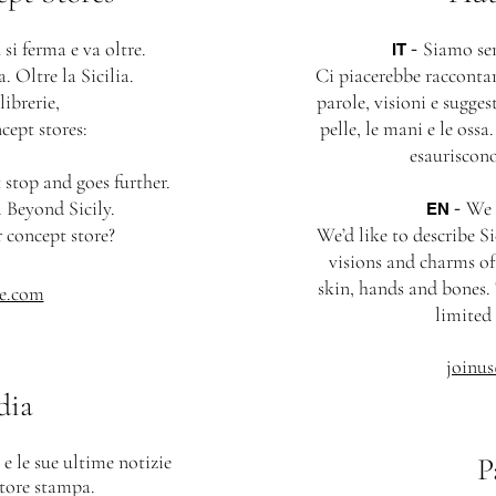
-
i ferma e va oltre.
Siamo sem
IT
 Oltre la Sicilia.
Ci piacerebbe raccontare 
librerie,
parole, visioni e suggest
cept stores:
pelle, le mani e le oss
esauriscono
 stop and goes further.
-
 Beyond Sicily.
We a
EN
 concept store?
We’d like to describe Sic
visions and charms of
skin, hands and bones. 
e.com
limited
joinu
dia
e le sue ultime notizie
P
ttore stampa.