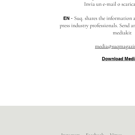
Invia un e-mail o scaric
-
Suq. shares the information a
EN
press industry professionals. Send 
mediakit
media@suqmagazi
Download Medi