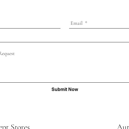
Submit Now
pt Stores
Aut