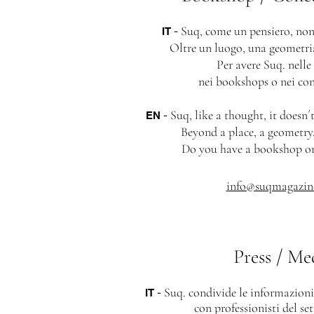
-
Suq, come un pensiero, non s
IT
Oltre un luogo, una geometria.
Per avere Suq. nelle 
nei bookshops o nei con
-
Suq, like a thought, it doesn´t
EN
Beyond a place, a geometry.
Do you have a bookshop or
info@suqmagazin
Press / Me
-
Suq. condivide le informazioni 
IT
con professionisti del se