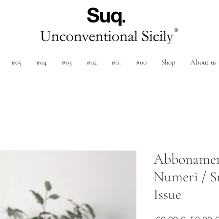
#05
#04
#03
#02
#01
#00
Shop
About us
Abbonamen
Numeri / Su
Issue