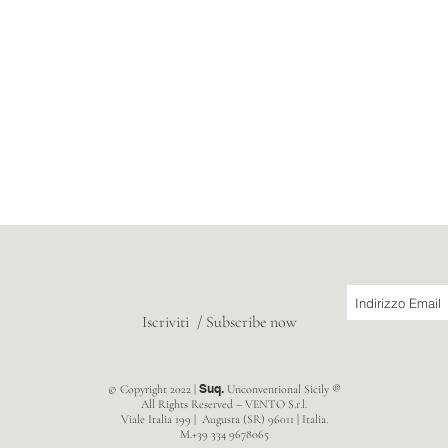
Iscriviti / Subscribe now
Suq.
© Copyright 2022 |
Unconventional Sicily ®
All Rights Reserved – VENTO S.r.l.
Viale Italia 199 | Augusta (SR) 96011 | Italia.
M.+39 334 9678065